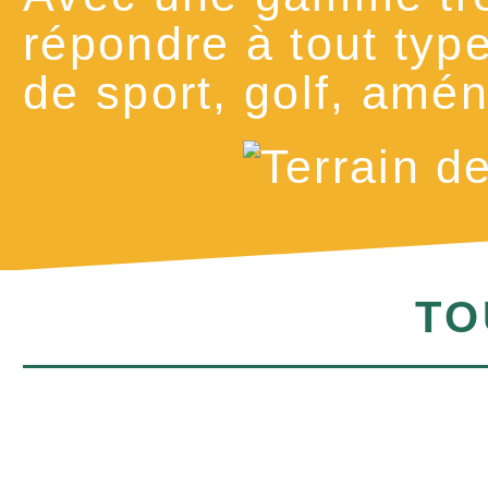
répondre à tout type
de sport, golf, amé
TO