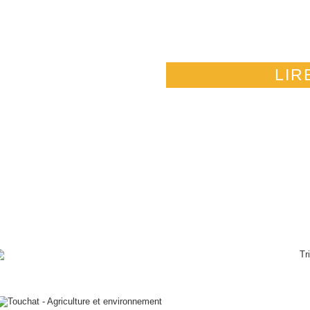
Espaces verts. Son activité est basée sur la
protection des plantes, les fertilisants les
semences, le palissage et le plastique.
LIR