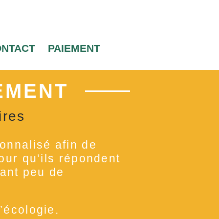
ONTACT
PAIEMENT
EMENT
ires
onnalisé afin de
pour qu’ils répondent
ayant peu de
’écologie.