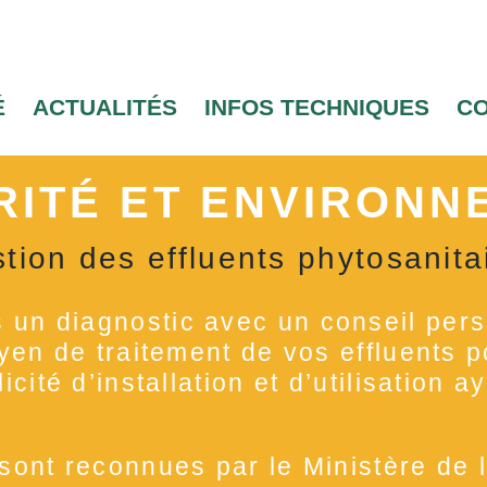
É
ACTUALITÉS
INFOS TECHNIQUES
C
RITÉ ET ENVIRONN
tion des effluents phytosanita
un diagnostic avec un conseil pers
oyen de traitement de vos effluents 
icité d’installation et d’utilisation 
sont reconnues par le Ministère de l