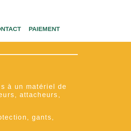
ONTACT
PAIEMENT
s à un matériel de
teurs, attacheurs,
tection, gants,