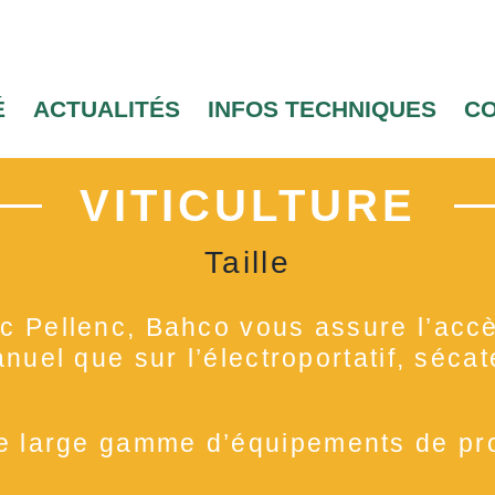
É
ACTUALITÉS
INFOS TECHNIQUES
C
VITICULTURE
Taille
ec Pellenc, Bahco vous assure l’accè
anuel que sur l’électroportatif, séca
 large gamme d’équipements de pro