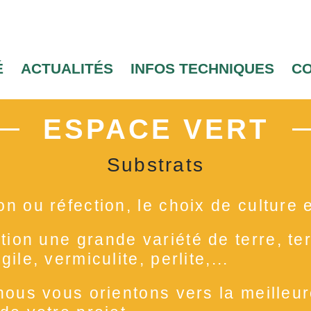
É
ACTUALITÉS
INFOS TECHNIQUES
C
ESPACE VERT
Substrats
on ou réfection, le choix de culture e
ion une grande variété de terre, ter
ile, vermiculite, perlite,...
 nous vous orientons vers la meilleur