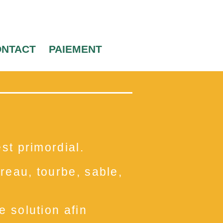
ONTACT
PAIEMENT
st primordial.
reau, tourbe, sable,
e solution afin