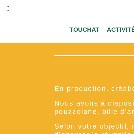
TOUCHAT
ACTIVIT
En production, créati
Nous avons à disposit
pouzzolane, bille d’arg
Selon votre objectif,