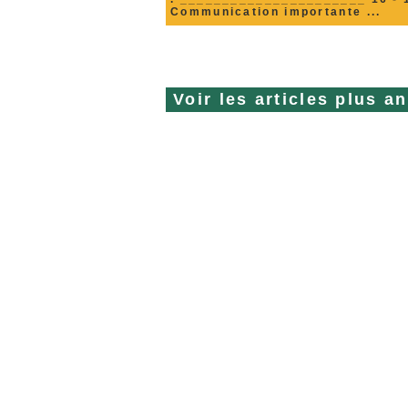
Communication importante ...
Voir
les articles plus a
La société TOUCHAT cré
Mauguio à proximité de 
plaine où l’agriculture est
dynamique. L’entreprise i
Gard, elle est orientée 
agricole, horticole et Esp
basée sur la protection de