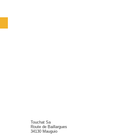
recul du fait des cours
Touchat Sa
Route de Baillargues
34130 Mauguio