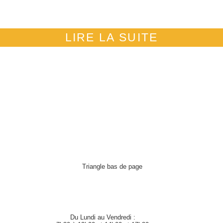
 le plastique.
grandes cultures sont plutôt en 
du blé dur.
LIRE LA SUITE
Du Lundi au Vendredi :